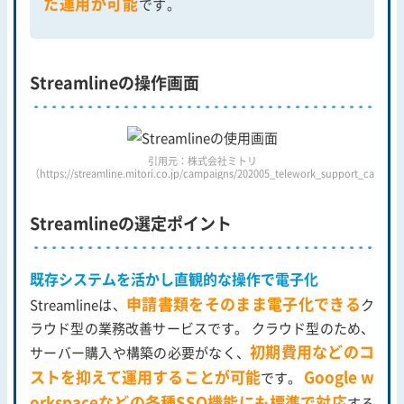
た運用が可能
です。
Streamlineの操作画面
引用元：株式会社ミトリ
（https://streamline.mitori.co.jp/campaigns/202005_telework_support_campai
Streamlineの選定ポイント
既存システムを活かし直観的な操作で電子化
申請書類をそのまま電子化できる
Streamlineは、
ク
ラウド型の業務改善サービスです。 クラウド型のため、
初期費用などのコ
サーバー購入や構築の必要がなく、
ストを抑えて運用することが可能
Google w
です。
orkspaceなどの各種SSO機能にも標準で対応
する