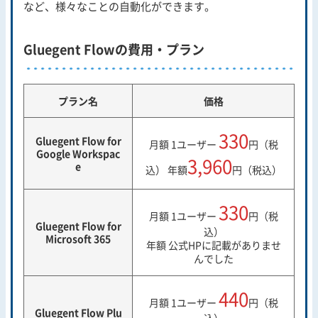
など、様々なことの自動化ができます。
Gluegent Flowの費用・プラン
プラン名
価格
330
Gluegent Flow for
月額 1ユーザー
円（税
Google Workspac
3,960
e
込） 年額
円（税込）
330
月額 1ユーザー
円（税
Gluegent Flow for
込）
Microsoft 365
年額 公式HPに記載がありませ
んでした
440
月額 1ユーザー
円（税
Gluegent Flow Plu
込）