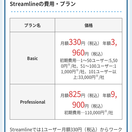
Streamlineの費用・プラン
プラン名
価格
330
3,
月額
円（税込） 年額
960
円（税込）
Basic
初期費用…1～50ユーザー:5,50
※
0円
/社、51～100ユーザー:1
※
1,000円
/社、101ユーザー以
※
上:33,000円
/社
825
9,
月額
円（税込） 年額
Professional
900
円（税込）
※
初期費用…110,000円
/社
Streamlineでは1ユーザー月額330円（税込）からワーク