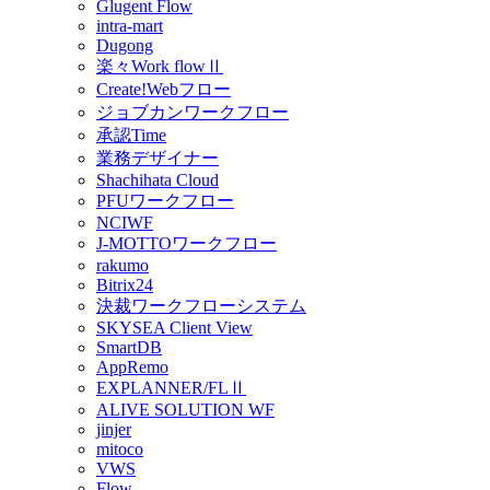
Glugent Flow
intra-mart
Dugong
楽々Work flowⅡ
Create!Webフロー
ジョブカンワークフロー
承認Time
業務デザイナー
Shachihata Cloud
PFUワークフロー
NCIWF
J-MOTTOワークフロー
rakumo
Bitrix24
決裁ワークフローシステム
SKYSEA Client View
SmartDB
AppRemo
EXPLANNER/FLⅡ
ALIVE SOLUTION WF
jinjer
mitoco
VWS
Flow