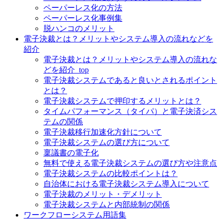
ペーパーレス化の方法
ペーパーレス化事例集
脱ハンコのメリット
電子決裁とは？メリットやシステム導入の流れなどを
紹介
電子決裁とは？メリットやシステム導入の流れな
どを紹介_top
電子決裁システムであると良いとされるポイント
とは？
電子決裁システムで押印するメリットとは？
タイムパフォーマンス（タイパ）と電子決済シス
テムの関係
電子決裁移行加速化方針について
電子決裁システムの選び方について
稟議書の電子化
無料で使える電子決裁システムの選び方や注意点
電子決裁システムの比較ポイントは？
自治体における電子決裁システム導入について
電子決裁のメリット・デメリット
電子決裁システムと内部統制の関係
ワークフローシステム用語集