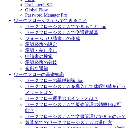
ExchangeUSE
Global Flow
Password Manager Pro
ワークフローシステムでできること
ワークフローシステムでできること_top
ワークフローシステムで交通費精算
フォーム（申請書）の作成
承認経路の設定
承認・差し戻し
申請書の検索
承認経路の分岐
多彩な通知
ワークフローの基礎知識
ワークフローの基礎知識_top
ワークフローシステムを導入して休暇申請を行う
メリットは？
ワークフロー運用のポイントとは？
ワークフローシステムで販売管理の効率化は可
能？
ワークフローシステムで文書管理はできるのか？
製造業でのワークフローシステムの選び方