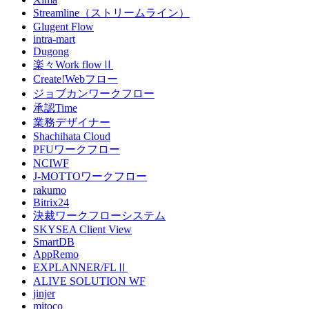
Streamline（ストリームライン）
Glugent Flow
intra-mart
Dugong
楽々Work flowⅡ
Create!Webフロー
ジョブカンワークフロー
承認Time
業務デザイナー
Shachihata Cloud
PFUワークフロー
NCIWF
J-MOTTOワークフロー
rakumo
Bitrix24
決裁ワークフローシステム
SKYSEA Client View
SmartDB
AppRemo
EXPLANNER/FLⅡ
ALIVE SOLUTION WF
jinjer
mitoco