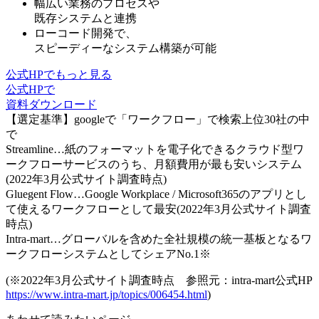
幅広い業務のプロセスや
既存システムと連携
ローコード開発で、
スピーディーなシステム構築
が可能
公式HPでもっと見る
公式HPで
資料ダウンロード
【選定基準】googleで「ワークフロー」で検索上位30社の中
で
Streamline…紙のフォーマットを電子化できるクラウド型ワ
ークフローサービスのうち、月額費用が最も安いシステム
(2022年3月公式サイト調査時点)
Gluegent Flow…Google Workplace / Microsoft365のアプリとし
て使えるワークフローとして最安(2022年3月公式サイト調査
時点)
Intra-mart…グローバルを含めた全社規模の統一基板となるワ
ークフローシステムとしてシェアNo.1※
(※2022年3月公式サイト調査時点 参照元：intra-mart公式HP
https://www.intra-mart.jp/topics/006454.html
)