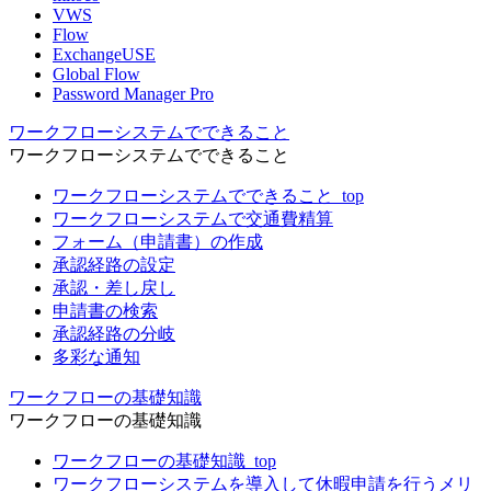
VWS
Flow
ExchangeUSE
Global Flow
Password Manager Pro
ワークフローシステムでできること
ワークフローシステムでできること
ワークフローシステムでできること_top
ワークフローシステムで交通費精算
フォーム（申請書）の作成
承認経路の設定
承認・差し戻し
申請書の検索
承認経路の分岐
多彩な通知
ワークフローの基礎知識
ワークフローの基礎知識
ワークフローの基礎知識_top
ワークフローシステムを導入して休暇申請を行うメリ