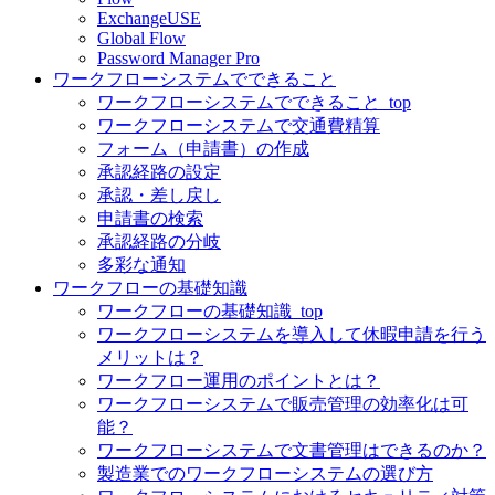
ExchangeUSE
Global Flow
Password Manager Pro
ワークフローシステムでできること
ワークフローシステムでできること_top
ワークフローシステムで交通費精算
フォーム（申請書）の作成
承認経路の設定
承認・差し戻し
申請書の検索
承認経路の分岐
多彩な通知
ワークフローの基礎知識
ワークフローの基礎知識_top
ワークフローシステムを導入して休暇申請を行う
メリットは？
ワークフロー運用のポイントとは？
ワークフローシステムで販売管理の効率化は可
能？
ワークフローシステムで文書管理はできるのか？
製造業でのワークフローシステムの選び方