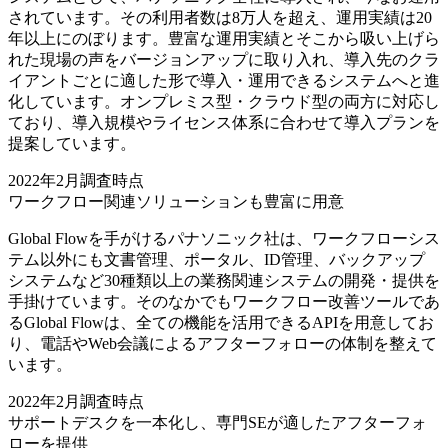
されています。その利用者数は8万人を超え、運用実績は20
年以上にのぼります。豊富な運用実績とそこから吸い上げら
れた現場の声をバージョンアップに取り入れ、導入先のクラ
イアントごとに適した形で導入・運用できるシステムへと進
化しています。オンプレミス型・クラウド型の両方に対応し
ており、
導入規模やライセンス体系に合わせて導入プランを
提案
しています。
2022年2月調査時点
ワークフロー関連ソリューションも豊富に用意
Global Flowを手がけるパナソニック社は、ワークフローシス
テム以外にも文書管理、ポータル、ID管理、バックアップ
システムなど30種類以上の業務関連システムの開発・提供を
手掛けています。そのなかでもワークフロー改善ツールであ
るGlobal Flowは、
全ての機能を活用できるAPIを用意
してお
り、電話やWeb会議によるアフターフォローの体制を整えて
います。
2022年2月調査時点
サポートデスクを一本化し、専門SEが適したアフターフォ
ローを提供