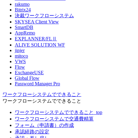
rakumo
Bitrix24
決裁ワークフローシステム
SKYSEA Client View
SmartDB
AppRemo
EXPLANNER/FLⅡ
ALIVE SOLUTION WF
jinjer
mitoco
VWS
Flow
ExchangeUSE
Global Flow
Password Manager Pro
ワークフローシステムでできること
ワークフローシステムでできること
ワークフローシステムでできること_top
ワークフローシステムで交通費精算
フォーム（申請書）の作成
承認経路の設定