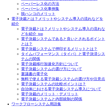
ペーパーレス化の方法
ペーパーレス化事例集
脱ハンコのメリット
電子決裁とは？メリットやシステム導入の流れなどを
紹介
電子決裁とは？メリットやシステム導入の流れな
どを紹介_top
電子決裁システムであると良いとされるポイント
とは？
電子決裁システムで押印するメリットとは？
タイムパフォーマンス（タイパ）と電子決済シス
テムの関係
電子決裁移行加速化方針について
電子決裁システムの選び方について
稟議書の電子化
無料で使える電子決裁システムの選び方や注意点
電子決裁システムの比較ポイントは？
自治体における電子決裁システム導入について
電子決裁のメリット・デメリット
電子決裁システムと内部統制の関係
ワークフローシステム用語集