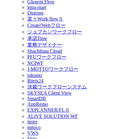
Glugent Flow
intra-mart
Dugong
楽々Work flowⅡ
Create!Webフロー
ジョブカンワークフロー
承認Time
業務デザイナー
Shachihata Cloud
PFUワークフロー
NCIWF
J-MOTTOワークフロー
rakumo
Bitrix24
決裁ワークフローシステム
SKYSEA Client View
SmartDB
AppRemo
EXPLANNER/FLⅡ
ALIVE SOLUTION WF
jinjer
mitoco
VWS
Flow