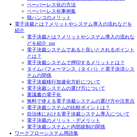
ペーパーレス化の方法
ペーパーレス化事例集
脱ハンコのメリット
電子決裁とは？メリットやシステム導入の流れなどを
紹介
電子決裁とは？メリットやシステム導入の流れな
どを紹介_top
電子決裁システムであると良いとされるポイント
とは？
電子決裁システムで押印するメリットとは？
タイムパフォーマンス（タイパ）と電子決済シス
テムの関係
電子決裁移行加速化方針について
電子決裁システムの選び方について
稟議書の電子化
無料で使える電子決裁システムの選び方や注意点
電子決裁システムの比較ポイントは？
自治体における電子決裁システム導入について
電子決裁のメリット・デメリット
電子決裁システムと内部統制の関係
ワークフローシステム用語集