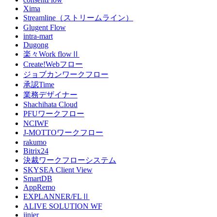
Xima
Streamline（ストリームライン）
Glugent Flow
intra-mart
Dugong
楽々Work flowⅡ
Create!Webフロー
ジョブカンワークフロー
承認Time
業務デザイナー
Shachihata Cloud
PFUワークフロー
NCIWF
J-MOTTOワークフロー
rakumo
Bitrix24
決裁ワークフローシステム
SKYSEA Client View
SmartDB
AppRemo
EXPLANNER/FLⅡ
ALIVE SOLUTION WF
jinjer