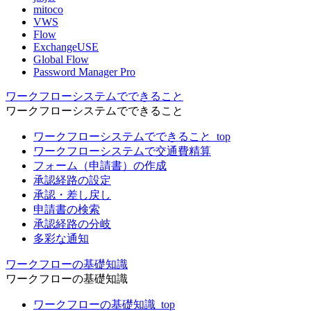
mitoco
VWS
Flow
ExchangeUSE
Global Flow
Password Manager Pro
ワークフローシステムでできること
ワークフローシステムでできること
ワークフローシステムでできること_top
ワークフローシステムで交通費精算
フォーム（申請書）の作成
承認経路の設定
承認・差し戻し
申請書の検索
承認経路の分岐
多彩な通知
ワークフローの基礎知識
ワークフローの基礎知識
ワークフローの基礎知識_top