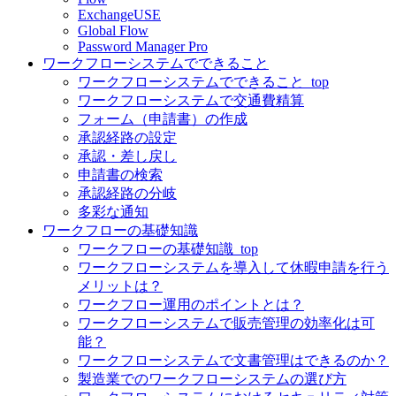
ExchangeUSE
Global Flow
Password Manager Pro
ワークフローシステムでできること
ワークフローシステムでできること_top
ワークフローシステムで交通費精算
フォーム（申請書）の作成
承認経路の設定
承認・差し戻し
申請書の検索
承認経路の分岐
多彩な通知
ワークフローの基礎知識
ワークフローの基礎知識_top
ワークフローシステムを導入して休暇申請を行う
メリットは？
ワークフロー運用のポイントとは？
ワークフローシステムで販売管理の効率化は可
能？
ワークフローシステムで文書管理はできるのか？
製造業でのワークフローシステムの選び方