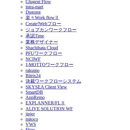
Glugent Flow
intra-mart
Dugong
楽々Work flowⅡ
Create!Webフロー
ジョブカンワークフロー
承認Time
業務デザイナー
Shachihata Cloud
PFUワークフロー
NCIWF
J-MOTTOワークフロー
rakumo
Bitrix24
決裁ワークフローシステム
SKYSEA Client View
SmartDB
AppRemo
EXPLANNER/FLⅡ
ALIVE SOLUTION WF
jinjer
mitoco
VWS
Flow