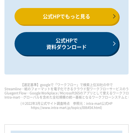
公式HPでもっと見る
公式HPで
資料ダウンロード
【選定基準】googleで「ワークフロー」で検索上位30社の中で
Streamline…紙のフォーマットを電子化できるクラウド型ワークフローサービスのうち
Gluegent Flow…Google Workplace / Microsoft365のアプリとして使えるワ
Intra-mart…グローバルを含めた全社規模の統一基板となるワークフローシステムとして
(※2022年3月公式サイト調査時点 参照元：intra-mart公式HP
https://www.intra-mart.jp/topics/006454.html
)