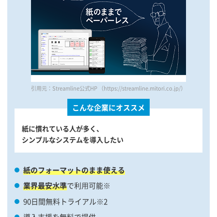
引用元：Streamline公式HP （https://streamline.mitori.co.jp/）
こんな企業にオススメ
紙に慣れている人が多く、
シンプルなシステムを導入したい
紙のフォーマットのまま使える
業界最安⽔準
で利⽤可能※
90日間無料トライアル※2
導入支援を無料で提供