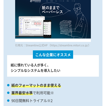
引用元：Streamline公式HP （https://streamline.mitori.co.jp/）
こんな企業にオススメ
紙に慣れている人が多く、
シンプルなシステムを導入したい
紙のフォーマットのまま使える
業界最安⽔準
で利⽤可能※
90日間無料トライアル※2