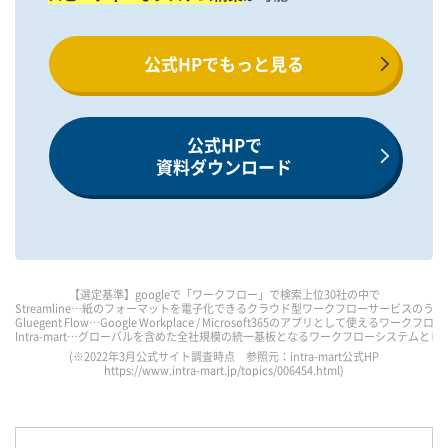
公式HPでもっと見る
公式HPで
資料ダウンロード
【選定基準】googleで「ワークフロー」で検索上位30社の中で
Streamline…紙のフォーマットを電子化できるクラウド型ワークフローサービスのうち
Gluegent Flow…Google Workplace / Microsoft365のアプリとして使えるワ
Intra-mart…グローバルを含めた全社規模の統一基板となるワークフローシステムとして
(※2022年3月公式サイト調査時点 参照元：intra-mart公式HP
https://www.intra-mart.jp/topics/006454.html
)