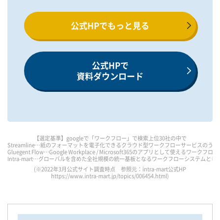
公式HPでもっと見る
公式HPで
資料ダウンロード
【選定基準】googleで「ワークフロー」で検索上位30社の中で
Streamline…紙のフォーマットを電子化できるクラウド型ワークフローサービスのうち
Gluegent Flow…Google Workplace / Microsoft365のアプリとして使えるワ
Intra-mart…グローバルを含めた全社規模の統一基板となるワークフローシステムとして
(※2022年3月公式サイト調査時点 参照元：intra-mart公式HP
https://www.intra-mart.jp/topics/006454.html
)