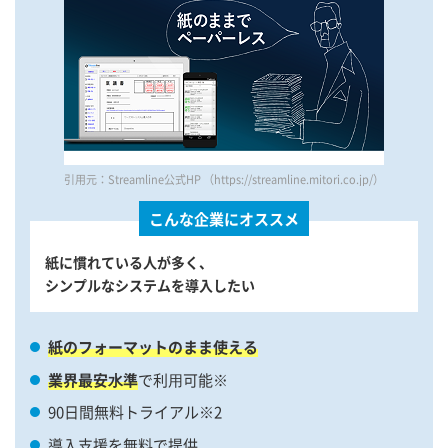
引用元：Streamline公式HP （https://streamline.mitori.co.jp/）
こんな企業にオススメ
紙に慣れている人が多く、
シンプルなシステムを導入したい
紙のフォーマットのまま使える
業界最安⽔準
で利⽤可能※
90日間無料トライアル※2
導入支援を無料で提供