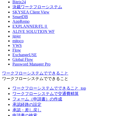
Bitrix24
決裁ワークフローシステム
SKYSEA Client View
SmartDB
AppRemo
EXPLANNER/FLⅡ
ALIVE SOLUTION WF
jinjer
mitoco
VWS
Flow
ExchangeUSE
Global Flow
Password Manager Pro
ワークフローシステムでできること
ワークフローシステムでできること
ワークフローシステムでできること_top
ワークフローシステムで交通費精算
フォーム（申請書）の作成
承認経路の設定
承認・差し戻し
申請書の検索