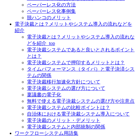
ペーパーレス化の方法
ペーパーレス化事例集
脱ハンコのメリット
電子決裁とは？メリットやシステム導入の流れなどを
紹介
電子決裁とは？メリットやシステム導入の流れな
どを紹介_top
電子決裁システムであると良いとされるポイント
とは？
電子決裁システムで押印するメリットとは？
タイムパフォーマンス（タイパ）と電子決済シス
テムの関係
電子決裁移行加速化方針について
電子決裁システムの選び方について
稟議書の電子化
無料で使える電子決裁システムの選び方や注意点
電子決裁システムの比較ポイントは？
自治体における電子決裁システム導入について
電子決裁のメリット・デメリット
電子決裁システムと内部統制の関係
ワークフローシステム用語集