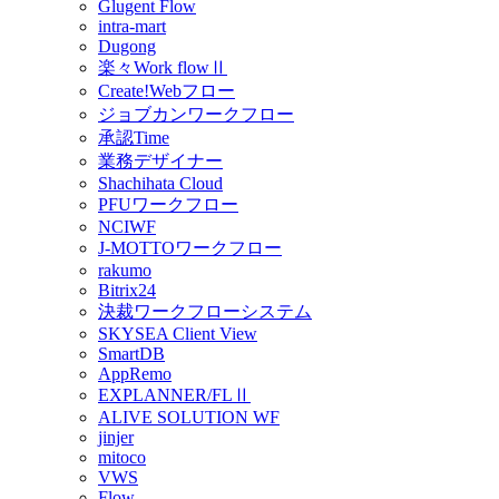
Glugent Flow
intra-mart
Dugong
楽々Work flowⅡ
Create!Webフロー
ジョブカンワークフロー
承認Time
業務デザイナー
Shachihata Cloud
PFUワークフロー
NCIWF
J-MOTTOワークフロー
rakumo
Bitrix24
決裁ワークフローシステム
SKYSEA Client View
SmartDB
AppRemo
EXPLANNER/FLⅡ
ALIVE SOLUTION WF
jinjer
mitoco
VWS
Flow