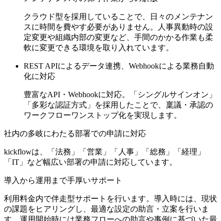
クラウド型を採用していることで、日々のメンテナン
スに時間を費やす必要がありません。
人事異動時の設
定変更や組織内部の変更など、手間のかかる作業も柔
軟に変更できる環境を取り入れています。
REST APIによるデータ連携、Webhookによる業務自動
化に対応
豊富なAPI・Webhookに対応。「シングルサインオン」
「多彩な認証方式」を採用したことで、
稟議・承認の
ワークフローワンストップ化を実現します。
社内の多岐にわたる部署での申請に対応
kickflowは、「法務」「営業」「人事」「総務」「経理」
「IT」など幅広い部署の申請に対応しています。
導入から運用まで手厚いサポート
利用料金内で伴走型サポートを行います。
導入時には、現状
の課題をヒアリングし、最適な設定の助言・立案を行いま
す。運用開始時には業務フローへの助言や事例に基づいた最