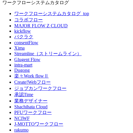
ワークフローシステムカタログ
ワークフローシステムカタログ_top
コラボフロー
MAJOR FLOW Z CLOUD
kickflow
バクラク
consentFlow
Xima
Streamline（ストリームライン）
Glugent Flow
intra-mart
Dugong
楽々Work flowⅡ
Create!Webフロー
ジョブカンワークフロー
承認Time
業務デザイナー
Shachihata Cloud
PFUワークフロー
NCIWF
J-MOTTOワークフロー
rakumo