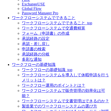
ExchangeUSE
Global Flow
Password Manager Pro
ワークフローシステムでできること
ワークフローシステムでできること_top
ワークフローシステムで交通費精算
フォーム（申請書）の作成
承認経路の設定
承認・差し戻し
申請書の検索
承認経路の分岐
多彩な通知
ワークフローの基礎知識
ワークフローの基礎知識_top
ワークフローシステムを導入して休暇申請を行う
メリットは？
ワークフロー運用のポイントとは？
ワークフローシステムで販売管理の効率化は可
能？
ワークフローシステムで文書管理はできるのか？
製造業でのワークフローシステムの選び方